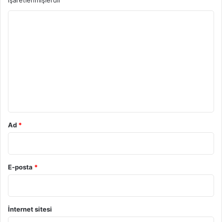
işaretlenmişlerdir
Y
o
r
u
m
*
Ad
*
E-posta
*
İnternet sitesi