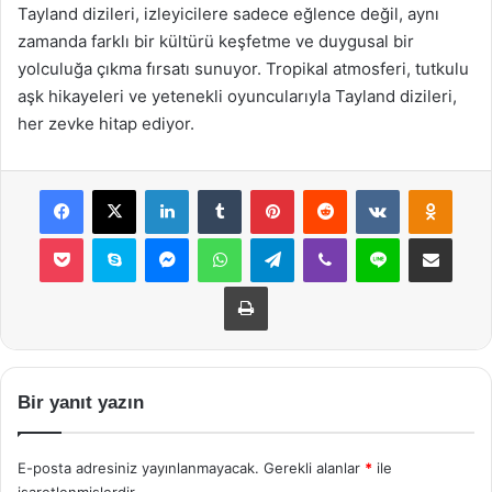
Tayland dizileri, izleyicilere sadece eğlence değil, aynı
zamanda farklı bir kültürü keşfetme ve duygusal bir
yolculuğa çıkma fırsatı sunuyor. Tropikal atmosferi, tutkulu
aşk hikayeleri ve yetenekli oyuncularıyla Tayland dizileri,
her zevke hitap ediyor.
Facebook
X
LinkedIn
Tumblr
Pinterest
Reddit
VKontakte
Odnok
Pocket
Skype
Messenger
WhatsApp
Telegram
Viber
Line
E-Posta ile payla
Yazdır
Bir yanıt yazın
E-posta adresiniz yayınlanmayacak.
Gerekli alanlar
*
ile