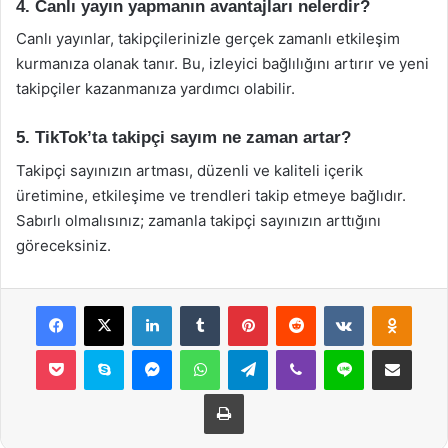
4. Canlı yayın yapmanın avantajları nelerdir?
Canlı yayınlar, takipçilerinizle gerçek zamanlı etkileşim
kurmanıza olanak tanır. Bu, izleyici bağlılığını artırır ve yeni
takipçiler kazanmanıza yardımcı olabilir.
5. TikTok’ta takipçi sayım ne zaman artar?
Takipçi sayınızın artması, düzenli ve kaliteli içerik
üretimine, etkileşime ve trendleri takip etmeye bağlıdır.
Sabırlı olmalısınız; zamanla takipçi sayınızın arttığını
göreceksiniz.
Facebook
X
LinkedIn
Tumblr
Pinterest
Reddit
VKontakte
Odnok
Pocket
Skype
Messenger
WhatsApp
Telegram
Viber
Line
E-Posta ile payla
Yazdır