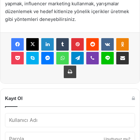
yapmak, influencer marketing kullanmak, yarışmalar
düzenlemek ve hedef kitlenize yönelik içerikler üretmek
gibi yöntemleri deneyebilirsiniz.
Facebook
X
LinkedIn
Tumblr
Pinterest
Reddit
VKontakte
Odnok
Pocket
Skype
Messenger
WhatsApp
Telegram
Viber
Line
E-Posta ile payla
Yazdır
Kayıt Ol
Unuttunuz mu?