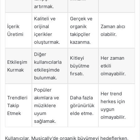
artırmak.
Kaliteli ve
Gerçek ve
İçerik
orijinal
organik
Zaman alıcı
Üretimi
içerikler
takipçiler
olabilir.
oluşturmak.
kazanma.
Diğer
Kitleyi
Her zaman
Etkileşim
kullanıcılarla
büyütme
etkili
Kurmak
etkileşimde
fırsatı.
olmayabilir.
bulunmak.
Popüler
Her trend
Trendleri
akımlara ve
Daha fazla
herkes için
Takip
müziklere
görünürlük
uygun
Etmek
uyum
elde etme.
olmayabilir.
sağlamak.
Kullanıcılar, Musically’de organik büyümeyi hedeflerken,