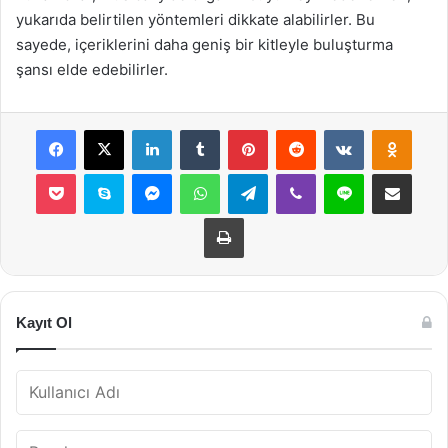
yukarıda belirtilen yöntemleri dikkate alabilirler. Bu
sayede, içeriklerini daha geniş bir kitleyle buluşturma
şansı elde edebilirler.
Facebook
X
LinkedIn
Tumblr
Pinterest
Reddit
VKontakte
Odnok
Pocket
Skype
Messenger
WhatsApp
Telegram
Viber
Line
E-Posta ile payla
Yazdır
Kayıt Ol