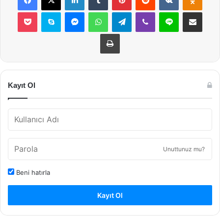
Pocket
Skype
Messenger
WhatsApp
Telegram
Viber
Line
E-Posta ile payla
Yazdır
Kayıt Ol
Unuttunuz mu?
Beni hatırla
Kayıt Ol