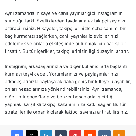
Aynı zamanda, hikaye ve canlı yayınlar gibi Instagram’ın
sunduğu farklı özelliklerden faydalanarak takipçi sayınızı
artırabilirsiniz. Hikayeler, takipçilerinizle daha samimi bir
bağ kurmanızı sağlarken, canlı yayınlar izleyicilerinizi
etkilemek ve onlarla etkileşimde bulunmak için harika bir
fırsattır. Bu tür içerikler, takipçilerinizin ilgi düzeyini artırır.
Instagram, arkadaşlarınızla ve diğer kullanıcılarla bağlantı
kurmayı teşvik eder. Yorumlarınızı ve paylaşımlarınızı
arkadaşlarınızla paylaşarak daha geniş bir kitleye ulaşabilir,
onları hesaplarınıza yönlendirebilirsiniz. Aynı zamanda,
diğer influencer’larla ve benzer hesaplarla iş birliği
yapmak, karşılıklı takipçi kazanımınıza katkı sağlar. Bu tür
stratejiler ile organik olarak takipçi sayınızı artırabilirsiniz.
Facebook
X
LinkedIn
Tumblr
Pinterest
Reddit
VKontakte
Odnok