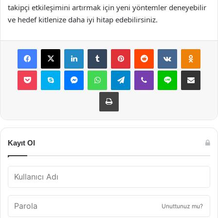
takipçi etkileşimini artırmak için yeni yöntemler deneyebilir
ve hedef kitlenize daha iyi hitap edebilirsiniz.
Facebook
X
LinkedIn
Tumblr
Pinterest
Reddit
VKontakte
Odnok
Pocket
Skype
Messenger
WhatsApp
Telegram
Viber
Line
E-Posta ile payla
Yazdır
Kayıt Ol
Unuttunuz mu?