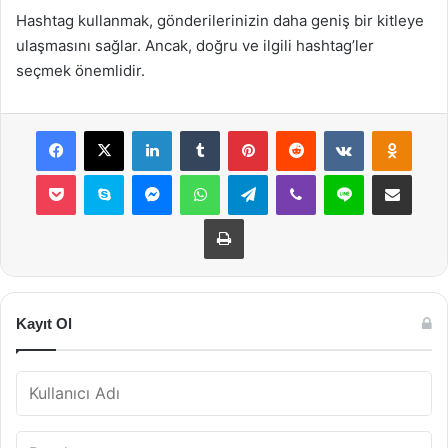
Hashtag kullanmak, gönderilerinizin daha geniş bir kitleye
ulaşmasını sağlar. Ancak, doğru ve ilgili hashtag’ler
seçmek önemlidir.
Facebook
X
LinkedIn
Tumblr
Pinterest
Reddit
VKontakte
Odnok
Pocket
Skype
Messenger
WhatsApp
Telegram
Viber
Line
E-Posta ile payla
Yazdır
Kayıt Ol