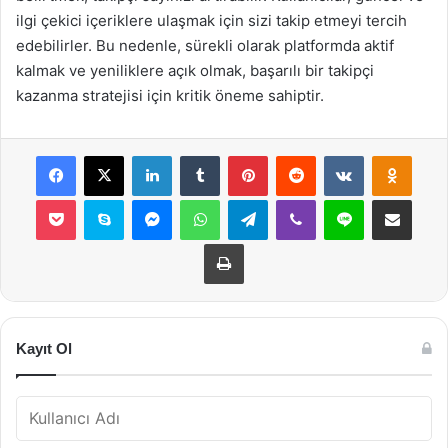
ilgi çekici içeriklere ulaşmak için sizi takip etmeyi tercih
edebilirler. Bu nedenle, sürekli olarak platformda aktif
kalmak ve yeniliklere açık olmak, başarılı bir takipçi
kazanma stratejisi için kritik öneme sahiptir.
Facebook
X
LinkedIn
Tumblr
Pinterest
Reddit
VKontakte
Odnok
Pocket
Skype
Messenger
WhatsApp
Telegram
Viber
Line
E-Posta ile payla
Yazdır
Kayıt Ol