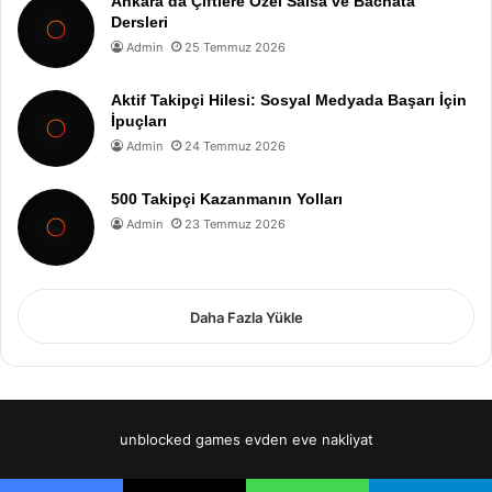
Ankara’da Çiftlere Özel Salsa ve Bachata
Dersleri
Admin
25 Temmuz 2026
Aktif Takipçi Hilesi: Sosyal Medyada Başarı İçin
İpuçları
Admin
24 Temmuz 2026
500 Takipçi Kazanmanın Yolları
Admin
23 Temmuz 2026
Daha Fazla Yükle
unblocked games
evden eve nakliyat