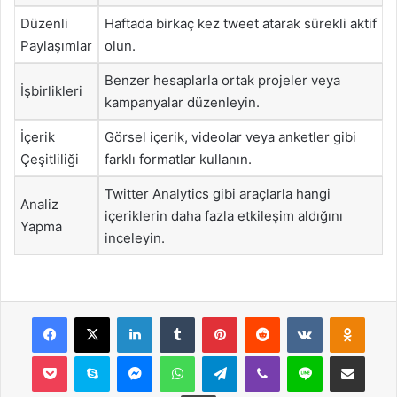
Düzenli
Haftada birkaç kez tweet atarak sürekli aktif
Paylaşımlar
olun.
Benzer hesaplarla ortak projeler veya
İşbirlikleri
kampanyalar düzenleyin.
İçerik
Görsel içerik, videolar veya anketler gibi
Çeşitliliği
farklı formatlar kullanın.
Twitter Analytics gibi araçlarla hangi
Analiz
içeriklerin daha fazla etkileşim aldığını
Yapma
inceleyin.
Facebook
X
LinkedIn
Tumblr
Pinterest
Reddit
VKontakte
Odnok
Pocket
Skype
Messenger
WhatsApp
Telegram
Viber
Line
E-Posta ile payla
Yazdır