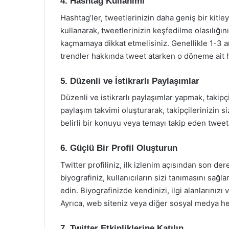
4. Hashtag Kullanımı
Hashtag’ler, tweetlerinizin daha geniş bir kitley
kullanarak, tweetlerinizin keşfedilme olasılığını
kaçmamaya dikkat etmelisiniz. Genellikle 1-3 ara
trendler hakkında tweet atarken o döneme ait h
5. Düzenli ve İstikrarlı Paylaşımlar
Düzenli ve istikrarlı paylaşımlar yapmak, takipç
paylaşım takvimi oluşturarak, takipçilerinizin siz
belirli bir konuyu veya temayı takip eden tweetle
6. Güçlü Bir Profil Oluşturun
Twitter profiliniz, ilk izlenim açısından son der
biyografiniz, kullanıcıların sizi tanımasını sağla
edin. Biyografinizde kendinizi, ilgi alanlarınızı v
Ayrıca, web siteniz veya diğer sosyal medya hes
7. Twitter Etkinliklerine Katılın