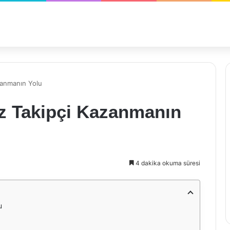
zanmanın Yolu
ız Takipçi Kazanmanın
4 dakika okuma süresi
u