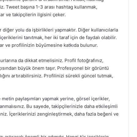
iz. Tweet başına 1-3 arası hashtag kullanmak,
 ve takipçilerin ilgisini çeker.
diğer yolu da işbirlikleri yapmaktır. Diğer kullanıcılarla
eriklerini tanıtmak, her iki taraf için de faydalı olabilir.
ğlar ve profilinizin büyümesine katkıda bulunur.
rlarına da dikkat etmelisiniz. Profil fotoğrafınız,
 açısından büyük önem taşır. Profesyonel bir görüntü
ığını artırabilirsiniz. Profilinizi sürekli güncel tutmak,
ce metin paylaşımları yapmak yerine, görsel içerikler,
lanmalısınız. Bu sayede, takipçilerinizle daha etkileşimli
rsiniz. İçeriklerinizi zenginleştirmek, daha fazla beğeni ve
zı artıracak önemli bir adımdır. Hangi tür içeriklerin