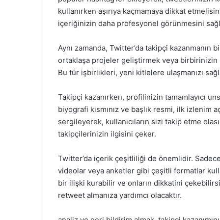
kullanırken aşırıya kaçmamaya dikkat etmelisin
içeriğinizin daha profesyonel görünmesini sağlar
Aynı zamanda, Twitter’da takipçi kazanmanın bir 
ortaklaşa projeler geliştirmek veya birbirinizin iç
Bu tür işbirlikleri, yeni kitlelere ulaşmanızı sa
Takipçi kazanırken, profilinizin tamamlayıcı unsu
biyografi kısmınız ve başlık resmi, ilk izlenim
sergileyerek, kullanıcıların sizi takip etme olasıl
takipçilerinizin ilgisini çeker.
Twitter’da içerik çeşitliliği de önemlidir. Sade
videolar veya anketler gibi çeşitli formatlar kul
bir ilişki kurabilir ve onların dikkatini çekebili
retweet almanıza yardımcı olacaktır.
analiz ve geri bildirim almak, takipçi kazanımını