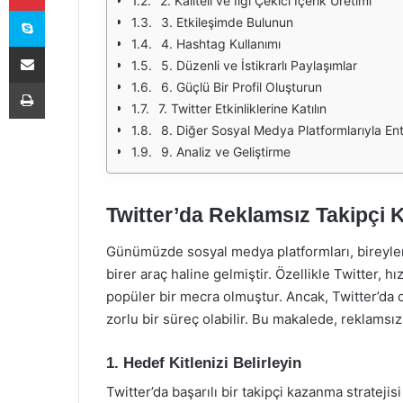
2. Kaliteli ve İlgi Çekici İçerik Üretimi
Skype
3. Etkileşimde Bulunun
4. Hashtag Kullanımı
E-Posta ile paylaş
5. Düzenli ve İstikrarlı Paylaşımlar
Yazdır
6. Güçlü Bir Profil Oluşturun
7. Twitter Etkinliklerine Katılın
8. Diğer Sosyal Medya Platformlarıyla En
9. Analiz ve Geliştirme
Twitter’da Reklamsız Takipçi
Günümüzde sosyal medya platformları, bireyleri
birer araç haline gelmiştir. Özellikle Twitter, h
popüler bir mecra olmuştur. Ancak, Twitter’da o
zorlu bir süreç olabilir. Bu makalede, reklamsı
1. Hedef Kitlenizi Belirleyin
Twitter’da başarılı bir takipçi kazanma stratejis