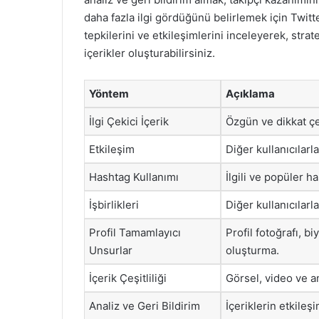
daha fazla ilgi gördüğünü belirlemek için Twitter’
tepkilerini ve etkileşimlerini inceleyerek, strat
içerikler oluşturabilirsiniz.
Yöntem
Açıklama
İlgi Çekici İçerik
Özgün ve dikkat çek
Etkileşim
Diğer kullanıcılar
Hashtag Kullanımı
İlgili ve popüler h
İşbirlikleri
Diğer kullanıcılarl
Profil Tamamlayıcı
Profil fotoğrafı, b
Unsurlar
oluşturma.
İçerik Çeşitliliği
Görsel, video ve an
Analiz ve Geri Bildirim
İçeriklerin etkileş