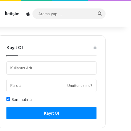
Sitemap
Arama
İletişim
yap
...
Kayıt Ol
Unuttunuz mu?
Beni hatırla
Kayıt Ol