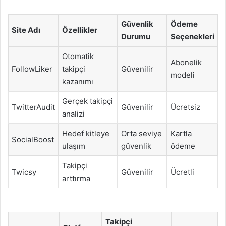
Güvenlik
Ödeme
Site Adı
Özellikler
Durumu
Seçenekleri
Otomatik
Abonelik
FollowLiker
takipçi
Güvenilir
modeli
kazanımı
Gerçek takipçi
TwitterAudit
Güvenilir
Ücretsiz
analizi
Hedef kitleye
Orta seviye
Kartla
SocialBoost
ulaşım
güvenlik
ödeme
Takipçi
Twicsy
Güvenilir
Ücretli
arttırma
Takipçi