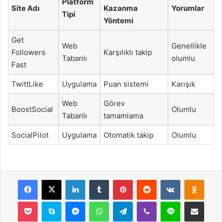
Platform
Site Adı
Kazanma
Yorumlar
Tipi
Yöntemi
Get
Web
Genellikle
Followers
Karşılıklı takip
Tabanlı
olumlu
Fast
TwittLike
Uygulama
Puan sistemi
Karışık
Web
Görev
BoostSocial
Olumlu
Tabanlı
tamamlama
SocialPilot
Uygulama
Otomatik takip
Olumlu
Facebook
X
LinkedIn
Tumblr
Pinterest
Reddit
VKontakte
Odnok
Pocket
Skype
Messenger
WhatsApp
Telegram
Viber
Line
E-Posta ile payla