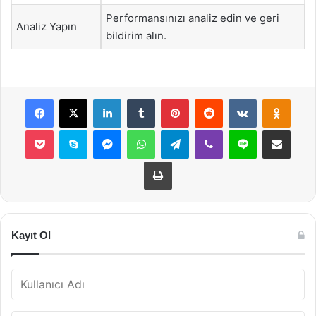
Performansınızı analiz edin ve geri
Analiz Yapın
bildirim alın.
Facebook
X
LinkedIn
Tumblr
Pinterest
Reddit
VKontakte
Odnok
Pocket
Skype
Messenger
WhatsApp
Telegram
Viber
Line
E-Posta ile payla
Yazdır
Kayıt Ol