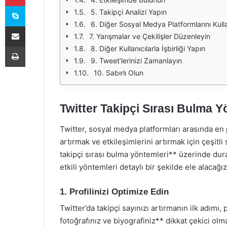
Skype
5. Takipçi Analizi Yapın
6. Diğer Sosyal Medya Platformlarını Kull
E-Posta ile paylaş
7. Yarışmalar ve Çekilişler Düzenleyin
Yazdır
8. Diğer Kullanıcılarla İşbirliği Yapın
9. Tweet’lerinizi Zamanlayın
10. Sabırlı Olun
Twitter Takipçi Sırası Bulma Y
Twitter, sosyal medya platformları arasında en po
artırmak ve etkileşimlerini artırmak için çeşitli
takipçi sırası bulma yöntemleri** üzerinde dura
etkili yöntemleri detaylı bir şekilde ele alacağız
1. Profilinizi Optimize Edin
Twitter’da takipçi sayınızı artırmanın ilk adımı, 
fotoğrafınız ve biyografiniz** dikkat çekici olmalı