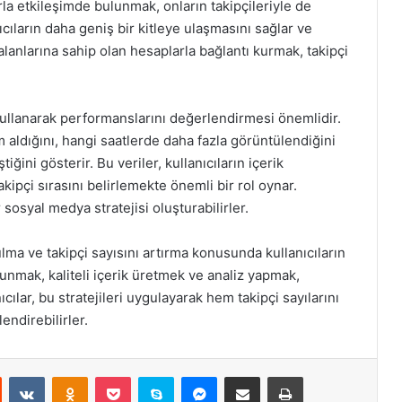
rla etkileşimde bulunmak, onların takipçileriyle de
nıcıların daha geniş bir kitleye ulaşmasını sağlar ve
gi alanlarına sahip olan hesaplarla bağlantı kurmak, takipçi
ı kullanarak performanslarını değerlendirmesi önemlidir.
m aldığını, hangi saatlerde daha fazla görüntülendiğini
ğini gösterir. Bu veriler, kullanıcıların içerik
takipçi sırasını belirlemekte önemli bir rol oynar.
r sosyal medya stratejisi oluşturabilirler.
lma ve takipçi sayısını artırma konusunda kullanıcıların
lunmak, kaliteli içerik üretmek ve analiz yapmak,
ıcılar, bu stratejileri uygulayarak hem takipçi sayılarını
endirebilirler.
st
Reddit
VKontakte
Odnoklassniki
Pocket
Skype
Messenger
E-Posta ile paylaş
Yazdır