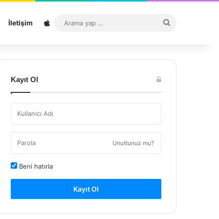
Sitemap
Arama
İletişim
yap
...
Kayıt Ol
Unuttunuz mu?
Beni hatırla
Kayıt Ol