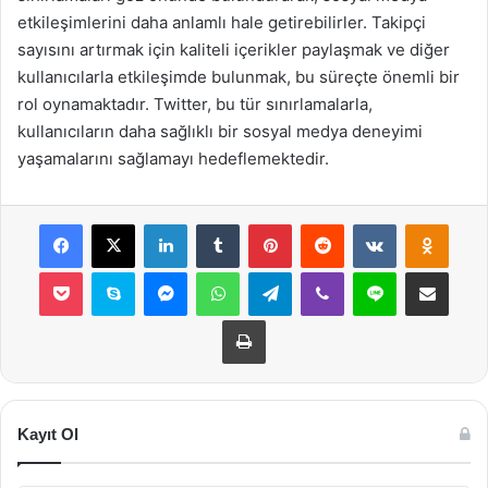
etkileşimlerini daha anlamlı hale getirebilirler. Takipçi
sayısını artırmak için kaliteli içerikler paylaşmak ve diğer
kullanıcılarla etkileşimde bulunmak, bu süreçte önemli bir
rol oynamaktadır. Twitter, bu tür sınırlamalarla,
kullanıcıların daha sağlıklı bir sosyal medya deneyimi
yaşamalarını sağlamayı hedeflemektedir.
Facebook
X
LinkedIn
Tumblr
Pinterest
Reddit
VKontakte
Odnok
Pocket
Skype
Messenger
WhatsApp
Telegram
Viber
Line
E-Posta ile payla
Yazdır
Kayıt Ol