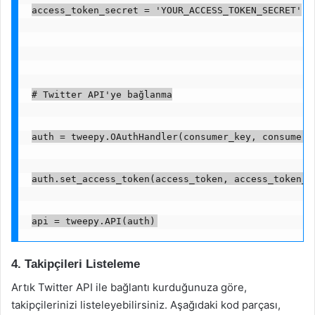
access_token_secret = 'YOUR_ACCESS_TOKEN_SECRET'
# Twitter API'ye bağlanma
auth = tweepy.OAuthHandler(consumer_key, consumer_
auth.set_access_token(access_token, access_token_s
api = tweepy.API(auth)
4. Takipçileri Listeleme
Artık Twitter API ile bağlantı kurduğunuza göre,
takipçilerinizi listeleyebilirsiniz. Aşağıdaki kod parçası,