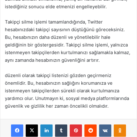
istediğiniz sonucu elde etmenizi engelleyebilir.
Takipçi silme işlemi tamamlandığında, Twitter
hesabınızdaki takipçi sayısının düştüğünü göreceksiniz.
Bu, hesabınızın daha düzenli ve yönetilebilir hale
geldiğinin bir göstergesidir. Takipçi silme işlemi, yalnızca
istenmeyen takipçilerden kurtulmanızı sağlamakla kalmaz,
aynı zamanda hesabınızın güvenliğini artırır.
düzenli olarak takipçi listenizi gözden geçirmeniz
önemlidir. Bu, hesabınızın sağlığını korumanıza ve
istenmeyen takipçilerden sürekli olarak kurtulmanıza
yardımcı olur. Unutmayın ki, sosyal medya platformlarında
güvenlik ve gizlilik her zaman öncelikli olmalıdır.
Facebook
X
LinkedIn
Tumblr
Pinterest
Reddit
VKontakte
Odnok