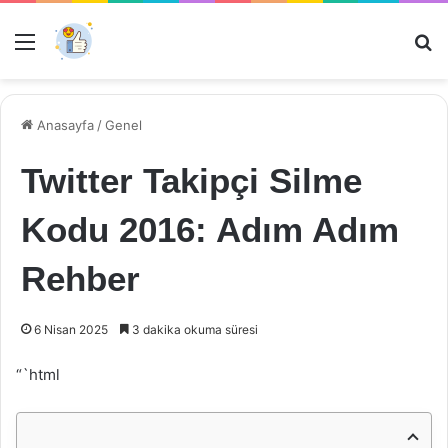
Menü
Ar
Anasayfa
/
Genel
Twitter Takipçi Silme
Kodu 2016: Adım Adım
Rehber
6 Nisan 2025
3 dakika okuma süresi
“`html