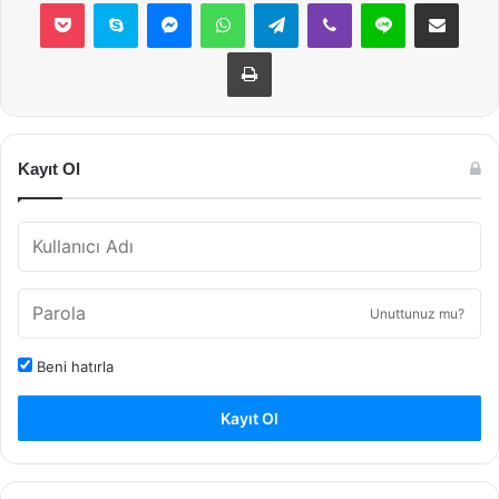
Pocket
Skype
Messenger
WhatsApp
Telegram
Viber
Line
E-Posta ile payla
Yazdır
Kayıt Ol
Unuttunuz mu?
Beni hatırla
Kayıt Ol