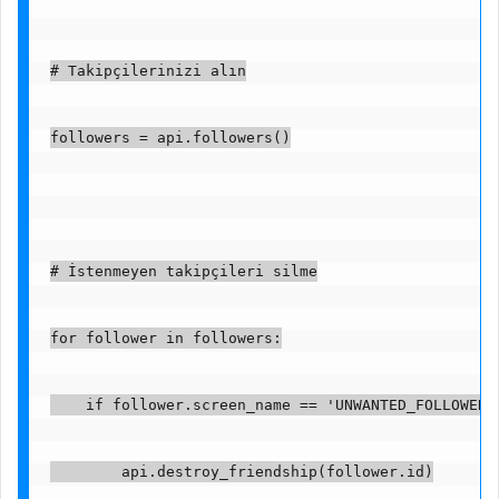
# Takipçilerinizi alın
followers = api.followers()
# İstenmeyen takipçileri silme
for follower in followers:
    if follower.screen_name == 'UNWANTED_FOLLOWER'
        api.destroy_friendship(follower.id)