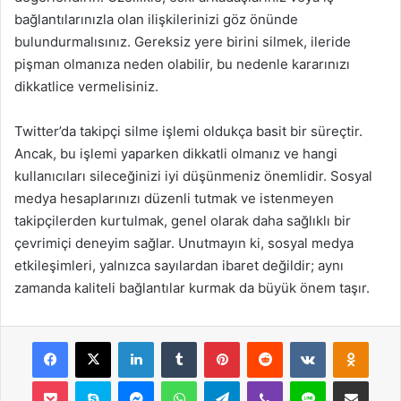
bağlantılarınızla olan ilişkilerinizi göz önünde
bulundurmalısınız. Gereksiz yere birini silmek, ileride
pişman olmanıza neden olabilir, bu nedenle kararınızı
dikkatlice vermelisiniz.
Twitter’da takipçi silme işlemi oldukça basit bir süreçtir.
Ancak, bu işlemi yaparken dikkatli olmanız ve hangi
kullanıcıları sileceğinizi iyi düşünmeniz önemlidir. Sosyal
medya hesaplarınızı düzenli tutmak ve istenmeyen
takipçilerden kurtulmak, genel olarak daha sağlıklı bir
çevrimiçi deneyim sağlar. Unutmayın ki, sosyal medya
etkileşimleri, yalnızca sayılardan ibaret değildir; aynı
zamanda kaliteli bağlantılar kurmak da büyük önem taşır.
Facebook
X
LinkedIn
Tumblr
Pinterest
Reddit
VKontakte
Odnok
Pocket
Skype
Messenger
WhatsApp
Telegram
Viber
Line
E-Posta ile payla