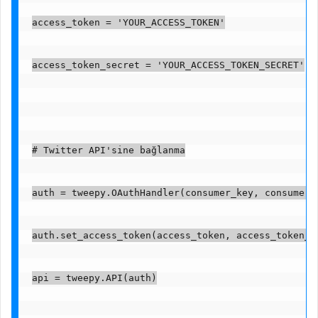
access_token = 'YOUR_ACCESS_TOKEN'
access_token_secret = 'YOUR_ACCESS_TOKEN_SECRET'
# Twitter API'sine bağlanma
auth = tweepy.OAuthHandler(consumer_key, consumer_
auth.set_access_token(access_token, access_token_s
api = tweepy.API(auth)