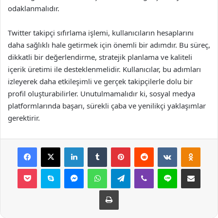
odaklanmalıdır.
Twitter takipçi sıfırlama işlemi, kullanıcıların hesaplarını
daha sağlıklı hale getirmek için önemli bir adımdır. Bu süreç,
dikkatli bir değerlendirme, stratejik planlama ve kaliteli
içerik üretimi ile desteklenmelidir. Kullanıcılar, bu adımları
izleyerek daha etkileşimli ve gerçek takipçilerle dolu bir
profil oluşturabilirler. Unutulmamalıdır ki, sosyal medya
platformlarında başarı, sürekli çaba ve yenilikçi yaklaşımlar
gerektirir.
Facebook
X
LinkedIn
Tumblr
Pinterest
Reddit
VKontakte
Odnok
Pocket
Skype
Messenger
WhatsApp
Telegram
Viber
Line
E-Posta ile payla
Yazdır