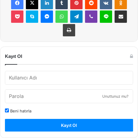
Pocket
Skype
Messenger
WhatsApp
Telegram
Viber
Line
E-Posta ile payla
Yazdır
Kayıt Ol
Unuttunuz mu?
Beni hatırla
Kayıt Ol