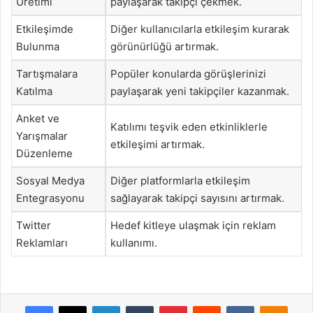
Üretimi
paylaşarak takipçi çekmek.
Etkileşimde
Diğer kullanıcılarla etkileşim kurarak
Bulunma
görünürlüğü artırmak.
Tartışmalara
Popüler konularda görüşlerinizi
Katılma
paylaşarak yeni takipçiler kazanmak.
Anket ve
Katılımı teşvik eden etkinliklerle
Yarışmalar
etkileşimi artırmak.
Düzenleme
Sosyal Medya
Diğer platformlarla etkileşim
Entegrasyonu
sağlayarak takipçi sayısını artırmak.
Twitter
Hedef kitleye ulaşmak için reklam
Reklamları
kullanımı.
Facebook
X
LinkedIn
Tumblr
Pinterest
Reddit
VKontakte
Odnok