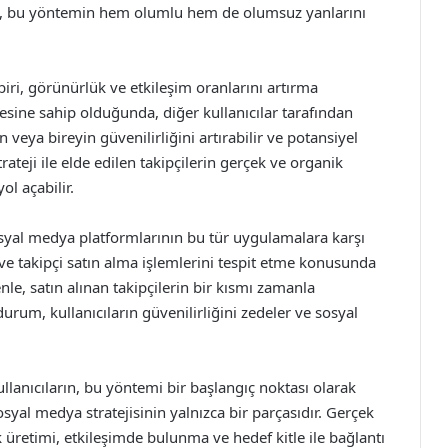
ncak, bu yöntemin hem olumlu hem de olumsuz yanlarını
iri, görünürlük ve etkileşim oranlarını artırma
itlesine sahip olduğunda, diğer kullanıcılar tarafından
 veya bireyin güvenilirliğini artırabilir ve potansiyel
strateji ile elde edilen takipçilerin gerçek ve organik
l açabilir.
osyal medya platformlarının bu tür uygulamalara karşı
 ve takipçi satın alma işlemlerini tespit etme konusunda
le, satın alınan takipçilerin bir kısmı zamanla
durum, kullanıcıların güvenilirliğini zedeler ve sosyal
llanıcıların, bu yöntemi bir başlangıç noktası olarak
osyal medya stratejisinin yalnızca bir parçasıdır. Gerçek
ik üretimi, etkileşimde bulunma ve hedef kitle ile bağlantı