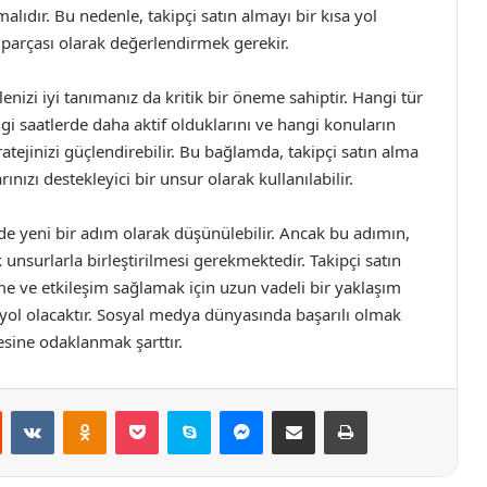
ıdır. Bu nedenle, takipçi satın almayı bir kısa yol
 parçası olarak değerlendirmek gerekir.
enizi iyi tanımanız da kritik bir öneme sahiptir. Hangi tür
hangi saatlerde daha aktif olduklarını ve hangi konuların
ratejinizi güçlendirebilir. Bu bağlamda, takipçi satın alma
nızı destekleyici bir unsur olarak kullanılabilir.
izde yeni bir adım olarak düşünülebilir. Ancak bu adımın,
k unsurlarla birleştirilmesi gerekmektedir. Takipçi satın
e ve etkileşim sağlamak için uzun vadeli bir yaklaşım
ol olacaktır. Sosyal medya dünyasında başarılı olmak
esine odaklanmak şarttır.
st
Reddit
VKontakte
Odnoklassniki
Pocket
Skype
Messenger
E-Posta ile paylaş
Yazdır