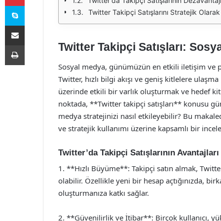
Twitter'da Takipçi Satışlarının Dezavantajl
Skype
Twitter Takipçi Satışlarını Stratejik Olara
E-Posta ile paylaş
Twitter Takipçi Satışları: Sos
Yazdır
Sosyal medya, günümüzün en etkili iletişim ve pa
Twitter, hızlı bilgi akışı ve geniş kitlelere ula
üzerinde etkili bir varlık oluşturmak ve hedef ki
noktada, **Twitter takipçi satışları** konusu gü
medya stratejinizi nasıl etkileyebilir? Bu makaled
ve stratejik kullanımı üzerine kapsamlı bir ince
Twitter’da Takipçi Satışlarının Avantajları
1. **Hızlı Büyüme**: Takipçi satın almak, Twitter’
olabilir. Özellikle yeni bir hesap açtığınızda, bi
oluşturmanıza katkı sağlar.
2. **Güvenilirlik ve İtibar**: Birçok kullanıcı, y