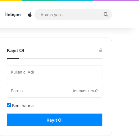
Sitemap
Arama
İletişim
yap
...
Kayıt Ol
Unuttunuz mu?
Beni hatırla
Kayıt Ol