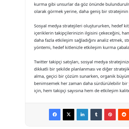
kurma gibi unsurlar da göz önünde bulundurulmal
olarak görmek yerine, daha geniş bir stratejinin
Sosyal medya stratejileri oluştururken, hedef kitl
içeriklerin takipçilerinizin ilgisini çekeceğini, 
daha fazla etkileşim sağladığını analiz etmek, st
yöntemi, hedef kitlenizle etkileşim kurma çabaları
Twitter takipçi satışları, sosyal medya stratejin
dikkatli bir şekilde planlanması ve diğer strateji
alma, geçici bir çözüm sunarken, organik büyüm
benimsemek her zaman daha sürdürülebilir bir y
için, hem takipçi sayısına hem de etkileşim kalit
Facebook
X
LinkedIn
Tumblr
Pintere