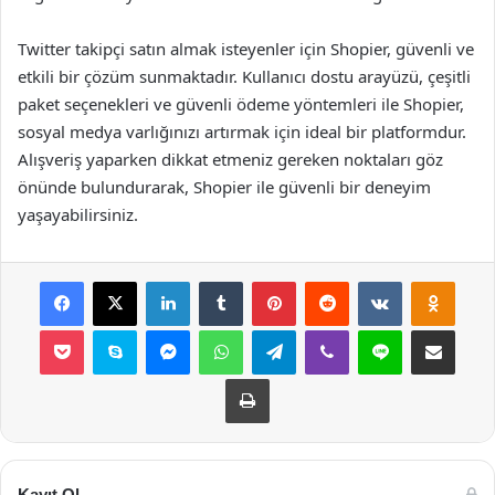
Twitter takipçi satın almak isteyenler için Shopier, güvenli ve
etkili bir çözüm sunmaktadır. Kullanıcı dostu arayüzü, çeşitli
paket seçenekleri ve güvenli ödeme yöntemleri ile Shopier,
sosyal medya varlığınızı artırmak için ideal bir platformdur.
Alışveriş yaparken dikkat etmeniz gereken noktaları göz
önünde bulundurarak, Shopier ile güvenli bir deneyim
yaşayabilirsiniz.
Facebook
X
LinkedIn
Tumblr
Pinterest
Reddit
VKontakte
Odnok
Pocket
Skype
Messenger
WhatsApp
Telegram
Viber
Line
E-Posta ile payla
Yazdır
Kayıt Ol