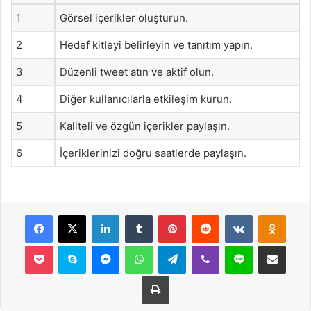
1
Görsel içerikler oluşturun.
2
Hedef kitleyi belirleyin ve tanıtım yapın.
3
Düzenli tweet atın ve aktif olun.
4
Diğer kullanıcılarla etkileşim kurun.
5
Kaliteli ve özgün içerikler paylaşın.
6
İçeriklerinizi doğru saatlerde paylaşın.
Facebook
X
LinkedIn
Tumblr
Pinterest
Reddit
VKontakte
Odnok
Pocket
Skype
Messenger
WhatsApp
Telegram
Viber
Line
E-Posta ile payla
Yazdır