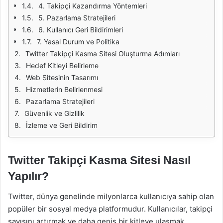
4. Takipçi Kazandırma Yöntemleri
5. Pazarlama Stratejileri
6. Kullanıcı Geri Bildirimleri
7. Yasal Durum ve Politika
Twitter Takipçi Kasma Sitesi Oluşturma Adımları
Hedef Kitleyi Belirleme
Web Sitesinin Tasarımı
Hizmetlerin Belirlenmesi
Pazarlama Stratejileri
Güvenlik ve Gizlilik
İzleme ve Geri Bildirim
Twitter Takipçi Kasma Sitesi Nasıl
Yapılır?
Twitter, dünya genelinde milyonlarca kullanıcıya sahip olan
popüler bir sosyal medya platformudur. Kullanıcılar, takipçi
sayısını artırmak ve daha geniş bir kitleye ulaşmak