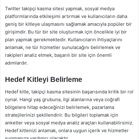
Twitter takipçi kasma sitesi yapmak, sosyal medya
platformlarında etkileşimi artırmak ve kullanıcıların daha
geniş bir kitleye ulaşmasını sağlamak amacıyla popüler bir
girişimdir. Bu tür bir site oluşturmak için öncelikle iyi bir
plan yapmak gerekmektedir. Kullanıcıların ihtiyaçlarını
anlamak, ne tür hizmetler sunulacağını belirlemek ve
rakipleri analiz etmek, başarılı bir site için önemli
adımlardır.
Hedef Kitleyi Belirleme
Hedef kitle, takipçi kasma sitesinin başarısında kritik bir rol
oynar. Hangi yaş grubuna, ilgi alanlarına veya coğrafi
bölgelere hitap edeceğinizi belirlemek, pazarlama
stratejilerinizi şekillendirir. Bu bilgileri toplamak için
anketler veya sosyal medya analiz araçları kullanabilirsiniz.
Hedef kitlenizi anlamak, onlara uygun içerik ve hizmetler
sunmanıza yardımcı olacaktır.