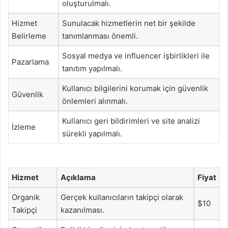
oluşturulmalı.
Hizmet
Sunulacak hizmetlerin net bir şekilde
Belirleme
tanımlanması önemli.
Sosyal medya ve influencer işbirlikleri ile
Pazarlama
tanıtım yapılmalı.
Kullanıcı bilgilerini korumak için güvenlik
Güvenlik
önlemleri alınmalı.
Kullanıcı geri bildirimleri ve site analizi
İzleme
sürekli yapılmalı.
Hizmet
Açıklama
Fiyat
Organik
Gerçek kullanıcıların takipçi olarak
$10
Takipçi
kazanılması.