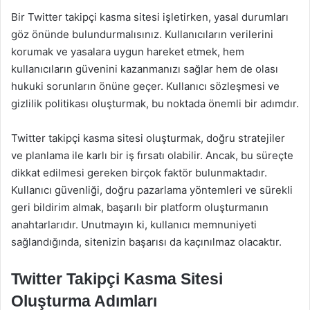
Bir Twitter takipçi kasma sitesi işletirken, yasal durumları
göz önünde bulundurmalısınız. Kullanıcıların verilerini
korumak ve yasalara uygun hareket etmek, hem
kullanıcıların güvenini kazanmanızı sağlar hem de olası
hukuki sorunların önüne geçer. Kullanıcı sözleşmesi ve
gizlilik politikası oluşturmak, bu noktada önemli bir adımdır.
Twitter takipçi kasma sitesi oluşturmak, doğru stratejiler
ve planlama ile karlı bir iş fırsatı olabilir. Ancak, bu süreçte
dikkat edilmesi gereken birçok faktör bulunmaktadır.
Kullanıcı güvenliği, doğru pazarlama yöntemleri ve sürekli
geri bildirim almak, başarılı bir platform oluşturmanın
anahtarlarıdır. Unutmayın ki, kullanıcı memnuniyeti
sağlandığında, sitenizin başarısı da kaçınılmaz olacaktır.
Twitter Takipçi Kasma Sitesi
Oluşturma Adımları