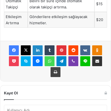
Otomatik
Belirli bir süre içinde otomatik
$15
Takipçi
olarak takipçi artırma.
Etkileşim
Gönderilere etkileşim sağlayacak
$20
Artırma
hizmetler.
Facebook
X
LinkedIn
Tumblr
Pinterest
Reddit
VKontakte
Odnok
Pocket
Skype
Messenger
WhatsApp
Telegram
Viber
Line
E-Posta ile payla
Yazdır
Kayıt Ol