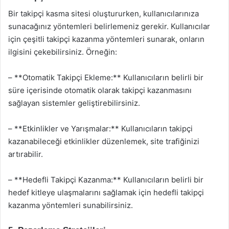
Bir takipçi kasma sitesi oluştururken, kullanıcılarınıza
sunacağınız yöntemleri belirlemeniz gerekir. Kullanıcılar
için çeşitli takipçi kazanma yöntemleri sunarak, onların
ilgisini çekebilirsiniz. Örneğin:
– **Otomatik Takipçi Ekleme:** Kullanıcıların belirli bir
süre içerisinde otomatik olarak takipçi kazanmasını
sağlayan sistemler geliştirebilirsiniz.
– **Etkinlikler ve Yarışmalar:** Kullanıcıların takipçi
kazanabileceği etkinlikler düzenlemek, site trafiğinizi
artırabilir.
– **Hedefli Takipçi Kazanma:** Kullanıcıların belirli bir
hedef kitleye ulaşmalarını sağlamak için hedefli takipçi
kazanma yöntemleri sunabilirsiniz.