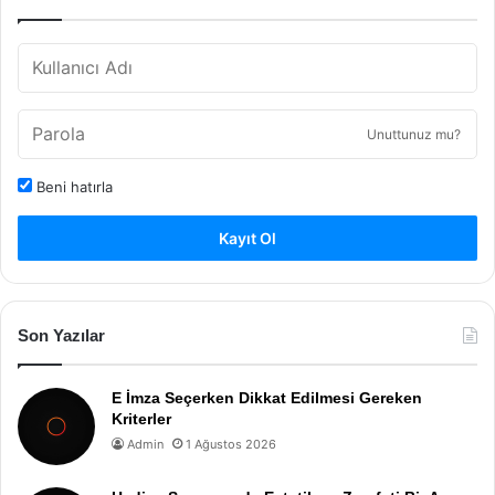
Unuttunuz mu?
Beni hatırla
Kayıt Ol
Son Yazılar
E İmza Seçerken Dikkat Edilmesi Gereken
Kriterler
Admin
1 Ağustos 2026