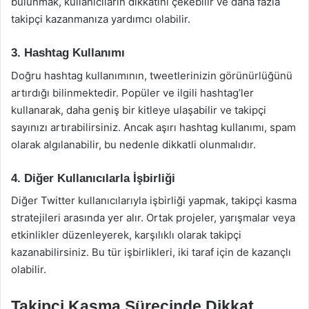
bulunmak, kullanıcıların dikkatini çekebilir ve daha fazla
takipçi kazanmanıza yardımcı olabilir.
3. Hashtag Kullanımı
Doğru hashtag kullanımının, tweetlerinizin görünürlüğünü
artırdığı bilinmektedir. Popüler ve ilgili hashtag’ler
kullanarak, daha geniş bir kitleye ulaşabilir ve takipçi
sayınızı artırabilirsiniz. Ancak aşırı hashtag kullanımı, spam
olarak algılanabilir, bu nedenle dikkatli olunmalıdır.
4. Diğer Kullanıcılarla İşbirliği
Diğer Twitter kullanıcılarıyla işbirliği yapmak, takipçi kasma
stratejileri arasında yer alır. Ortak projeler, yarışmalar veya
etkinlikler düzenleyerek, karşılıklı olarak takipçi
kazanabilirsiniz. Bu tür işbirlikleri, iki taraf için de kazançlı
olabilir.
Takipçi Kasma Sürecinde Dikkat