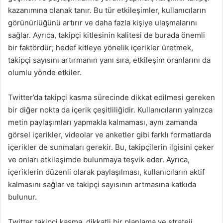
kazanımına olanak tanır. Bu tür etkileşimler, kullanıcıların
görünürlüğünü artırır ve daha fazla kişiye ulaşmalarını
sağlar. Ayrıca, takipçi kitlesinin kalitesi de burada önemli
bir faktördür; hedef kitleye yönelik içerikler üretmek,
takipçi sayısını artırmanın yanı sıra, etkileşim oranlarını da
olumlu yönde etkiler.
Twitter’da takipçi kasma sürecinde dikkat edilmesi gereken
bir diğer nokta da içerik çeşitliliğidir. Kullanıcıların yalnızca
metin paylaşımları yapmakla kalmaması, aynı zamanda
görsel içerikler, videolar ve anketler gibi farklı formatlarda
içerikler de sunmaları gerekir. Bu, takipçilerin ilgisini çeker
ve onları etkileşimde bulunmaya teşvik eder. Ayrıca,
içeriklerin düzenli olarak paylaşılması, kullanıcıların aktif
kalmasını sağlar ve takipçi sayısının artmasına katkıda
bulunur.
Twitter takipçi kasma, dikkatli bir planlama ve strateji