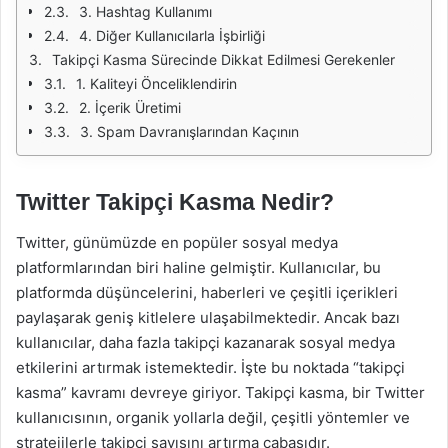
3. Hashtag Kullanımı
4. Diğer Kullanıcılarla İşbirliği
Takipçi Kasma Sürecinde Dikkat Edilmesi Gerekenler
1. Kaliteyi Önceliklendirin
2. İçerik Üretimi
3. Spam Davranışlarından Kaçının
Twitter Takipçi Kasma Nedir?
Twitter, günümüzde en popüler sosyal medya
platformlarından biri haline gelmiştir. Kullanıcılar, bu
platformda düşüncelerini, haberleri ve çeşitli içerikleri
paylaşarak geniş kitlelere ulaşabilmektedir. Ancak bazı
kullanıcılar, daha fazla takipçi kazanarak sosyal medya
etkilerini artırmak istemektedir. İşte bu noktada “takipçi
kasma” kavramı devreye giriyor. Takipçi kasma, bir Twitter
kullanıcısının, organik yollarla değil, çeşitli yöntemler ve
stratejilerle takipçi sayısını artırma çabasıdır.