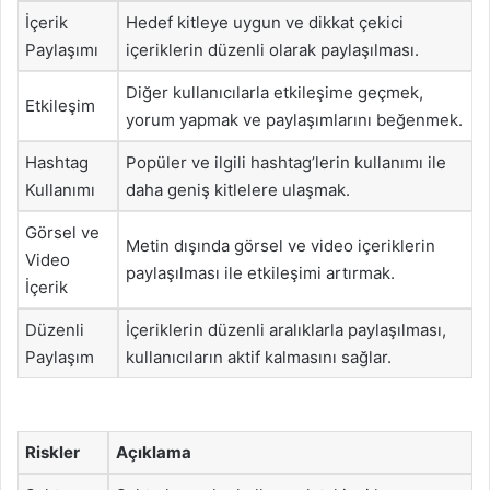
İçerik
Hedef kitleye uygun ve dikkat çekici
Paylaşımı
içeriklerin düzenli olarak paylaşılması.
Diğer kullanıcılarla etkileşime geçmek,
Etkileşim
yorum yapmak ve paylaşımlarını beğenmek.
Hashtag
Popüler ve ilgili hashtag’lerin kullanımı ile
Kullanımı
daha geniş kitlelere ulaşmak.
Görsel ve
Metin dışında görsel ve video içeriklerin
Video
paylaşılması ile etkileşimi artırmak.
İçerik
Düzenli
İçeriklerin düzenli aralıklarla paylaşılması,
Paylaşım
kullanıcıların aktif kalmasını sağlar.
Riskler
Açıklama