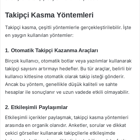
Takipçi Kasma Yöntemleri
Takipçi kasma, çeşitli yöntemlerle gerçekleştirilebilir. İşte
en yaygın kullanılan yöntemler:
1. Otomatik Takipçi Kazanma Araçları
Birçok kullanıcı, otomatik botlar veya yazılımlar kullanarak
takipçi sayısını artırmayı hedefler. Bu tür araçlar, belirli bir
kullanıcı kitlesine otomatik olarak takip isteği gönderir.
Ancak bu yöntem, genellikle düşük kaliteli ve sahte
hesaplar ile sonuçlanır ve uzun vadede etkili olmayabilir.
2. Etkileşimli Paylaşımlar
Etkileşimli içerikler paylaşmak, takipçi kasma yöntemleri
arasında en organik olanıdır. Anketler, sorular ve dikkat
çekici görseller kullanarak takipçilerle etkileşimde