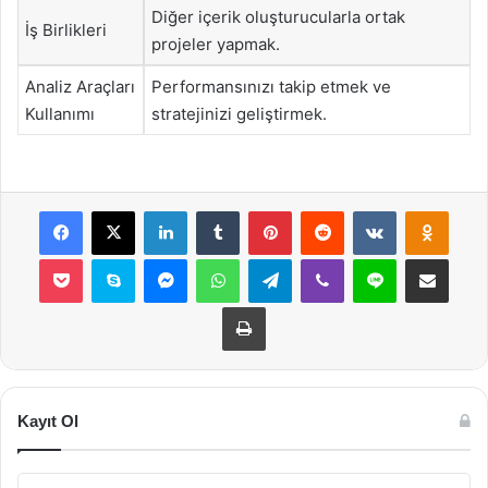
Diğer içerik oluşturucularla ortak
İş Birlikleri
projeler yapmak.
Analiz Araçları
Performansınızı takip etmek ve
Kullanımı
stratejinizi geliştirmek.
Facebook
X
LinkedIn
Tumblr
Pinterest
Reddit
VKontakte
Odnok
Pocket
Skype
Messenger
WhatsApp
Telegram
Viber
Line
E-Posta ile payla
Yazdır
Kayıt Ol