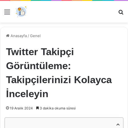
Menü
Ar
Anasayfa
/
Genel
Twitter Takipçi
Görüntüleme:
Takipçilerinizi Kolayca
İnceleyin
19 Aralık 2024
3 dakika okuma süresi