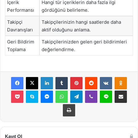
İçerik
Hangi tür içeriklerin daha fazla ilgi
Performansı
gördüğünü belirleme.
Takipçi
Takipçilerinizin hangi saatlerde daha
Davranışları
aktif olduğunu anlama.
Geri Bildirim
Takipçilerinizden gelen geri bildirimleri
Toplama
değerlendirme.
Facebook
X
LinkedIn
Tumblr
Pinterest
Reddit
VKontakte
Odnok
Pocket
Skype
Messenger
WhatsApp
Telegram
Viber
Line
E-Posta ile payla
Yazdır
Kayıt Ol