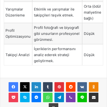
Orta (ödül
Yarışmalar
Etkinlik ve yarışmalar ile
maliyetine
Düzenleme
takipçileri teşvik etmek.
bağlı)
Profil fotoğrafı ve biyografi
Profil
gibi unsurların profesyonel
Düşük
Optimizasyonu
görünmesi.
İçeriklerin performansını
Takipçi Analizi
analiz ederek strateji
Düşük
geliştirmek.
Facebook
X
LinkedIn
Tumblr
Pinterest
Reddit
VKontakte
Odnok
Pocket
Skype
Messenger
WhatsApp
Telegram
Viber
Line
E-Posta ile payla
Yazdır