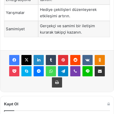
Hediye çekilişleri düzenleyerek
Yarışmalar
etkileşimi artırın.
Gerçekçi ve samimi bir iletişim
Samimiyet
kurarak takipçi kazanın.
Facebook
X
LinkedIn
Tumblr
Pinterest
Reddit
VKontakte
Odnok
Pocket
Skype
Messenger
WhatsApp
Telegram
Viber
Line
E-Posta ile payla
Yazdır
Kayıt Ol