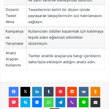
ve yanıt vererek etkileşimde bulunun.
Düzenli
Tweetlerinizi belirli bir düzen içinde
Tweet
paylaşarak takipçilerinizin sizi hatırlamasını
Atma
sağlayın.
Kampanya
Kullanıcıları ödüller kazanmak için katılmaya
ve
teşvik eden eğlenceli etkinlikler
Yarışmalar
düzenleyin.
Analiz
Twitter analitik araçlarıyla hangi içeriklerin
Araçları
daha fazla etkileşim aldığını analiz edin.
Kullanımı
Facebook
X
LinkedIn
Tumblr
Pinterest
Reddit
VKontakte
Odnok
Pocket
Skype
Messenger
WhatsApp
Telegram
Viber
Line
E-Posta ile payla
Yazdır