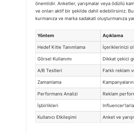
önemlidir. Anketler, yarışmalar veya ödüllü kam
ve onları aktif bir şekilde dahil edebilirsiniz. B
kurmanıza ve marka sadakati oluşturmanıza yar
Yöntem
Açıklama
Hedef Kitle Tanımlama
İçeriklerinizi o
Görsel Kullanımı
Dikkat çekici gö
A/B Testleri
Farklı reklam v
Zamanlama
Kampanyalarınız
Performans Analizi
Reklam perform
İşbirlikleri
Influencer’larla
Kullanıcı Etkileşimi
Anket ve yarışm