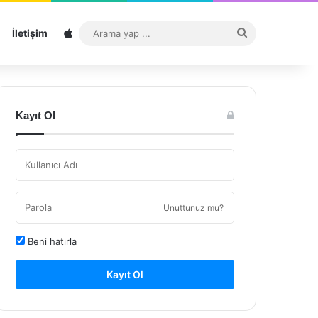
Sitemap
Arama
İletişim
yap
...
Kayıt Ol
Unuttunuz mu?
Beni hatırla
Kayıt Ol