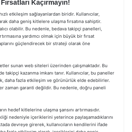
 Fırsatları Kaçırmayın!
zlı etkileşim sağlayanlardan biridir. Kullanıcılar,
rarak daha geniş kitlelere ulaşma fırsatına sahiptir.
ıcı olabilir. Bu nedenle, bedava takipçi panelleri,
ı artırmasına yardımcı olmak için büyük bir fırsat
aplarını güçlendirecek bir strateji olarak öne
zmetler sunan web siteleri üzerinden çalışmaktadır. Bu
inde takipçi kazanma imkanı tanır. Kullanıcılar, bu paneller
rek, daha fazla etkileşim ve görünürlük elde edebilirler.
 her zaman garanti değildir. Bu nedenle, doğru paneli
ların hedef kitlelerine ulaşma şansını artırmasıdır.
ikliği nedeniyle içeriklerini yeterince paylaşamadıklarını
ktada devreye girerek, kullanıcıların kendilerini ifade
ha fazla etkileşim alarak, içeriklerini daha geniş