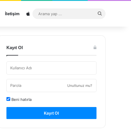
Sitemap
Arama
İletişim
yap
...
Kayıt Ol
Unuttunuz mu?
Beni hatırla
Kayıt Ol