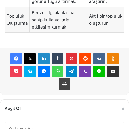
görünürlüğü artırmak.
araştırın.
Benzer ilgi alanlarına
Topluluk
Aktif bir topluluk
sahip kullanıcılarla
Oluşturma
oluşturun.
etkileşim kurmak.
Facebook
X
LinkedIn
Tumblr
Pinterest
Reddit
VKontakte
Odnok
Pocket
Skype
Messenger
WhatsApp
Telegram
Viber
Line
E-Posta ile payla
Yazdır
Kayıt Ol