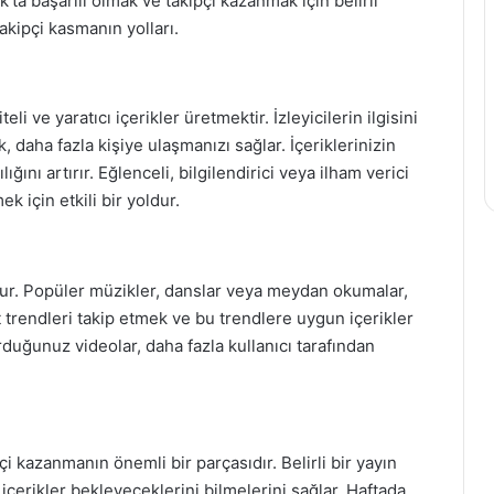
’ta başarılı olmak ve takipçi kazanmak için belirli
takipçi kasmanın yolları.
li ve yaratıcı içerikler üretmektir. İzleyicilerin ilgisini
, daha fazla kişiye ulaşmanızı sağlar. İçeriklerinizin
ığını artırır. Eğlenceli, bilgilendirici veya ilham verici
k için etkili bir yoldur.
dur. Popüler müzikler, danslar veya meydan okumalar,
t trendleri takip etmek ve bu trendlere uygun içerikler
duğunuz videolar, daha fazla kullanıcı tarafından
çi kazanmanın önemli bir parçasıdır. Belirli bir yayın
içerikler bekleyeceklerini bilmelerini sağlar. Haftada