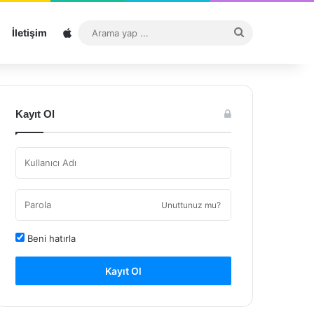
Sitemap
Arama
İletişim
yap
...
Kayıt Ol
Unuttunuz mu?
Beni hatırla
Kayıt Ol