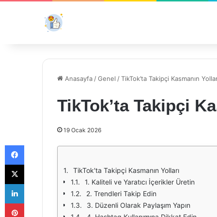
Anasayfa
/
Genel
/
TikTok’ta Takipçi Kasmanın Yollar
TikTok’ta Takipçi K
19 Ocak 2026
Facebook
X
TikTok'ta Takipçi Kasmanın Yolları
1. Kaliteli ve Yaratıcı İçerikler Üretin
LinkedIn
2. Trendleri Takip Edin
Pinterest
3. Düzenli Olarak Paylaşım Yapın
4. Hashtag Kullanımına Dikkat Edin