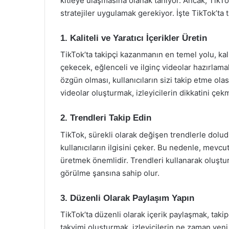
kitleye ulaşmasına olanak tanıyor. Ancak, TikTok
stratejiler uygulamak gerekiyor. İşte TikTok’ta 
1. Kaliteli ve Yaratıcı İçerikler Üretin
TikTok’ta takipçi kazanmanın en temel yolu, kalite
çekecek, eğlenceli ve ilginç videolar hazırlamak
özgün olması, kullanıcıların sizi takip etme olasıl
videolar oluşturmak, izleyicilerin dikkatini çekme
2. Trendleri Takip Edin
TikTok, sürekli olarak değişen trendlerle dolu
kullanıcıların ilgisini çeker. Bu nedenle, mevcu
üretmek önemlidir. Trendleri kullanarak oluştur
görülme şansına sahip olur.
3. Düzenli Olarak Paylaşım Yapın
TikTok’ta düzenli olarak içerik paylaşmak, takip
takvimi oluşturmak, izleyicilerin ne zaman yeni 