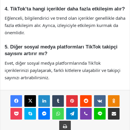
4. TikTok’ta hangi içerikler daha fazla etkileşim alır?
Eğlenceli, bilgilendirici ve trend olan içerikler genellikle daha
fazla etkileşim alır. Ayrıca, izleyiciyle etkileşim kurmak da
önemlidir.
5. Diğer sosyal medya platformları TikTok takipçi
sayısını artırır mı?
Evet, diğer sosyal medya platformlarında TikTok
içeriklerinizi paylaşarak, farklı kitlelere ulaşabilir ve takipçi
sayınızı artırabilirsiniz.
Facebook
X
LinkedIn
Tumblr
Pinterest
Reddit
VKontakte
Odnok
Pocket
Skype
Messenger
WhatsApp
Telegram
Viber
Line
E-Posta ile payla
Yazdır