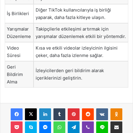
Diğer TikTok kullanıcılarıyla iş birliği
İş Birlikleri
yaparak, daha fazla kitleye ulaşın.
Yarışmalar
Takipçilerle etkileşimi artırmak için
Düzenleme
yarışmalar düzenlemek etkili bir yöntemdir.
Video
Kısa ve etkili videolar izleyicinin ilgisini
Süresi
çeker, daha fazla izlenme sağlar.
Geri
İzleyicilerden geri bildirim alarak
Bildirim
içeriklerinizi geliştirin.
Alma
Facebook
X
LinkedIn
Tumblr
Pinterest
Reddit
VKontakte
Odnok
Pocket
Skype
Messenger
WhatsApp
Telegram
Viber
Line
E-Posta ile payla