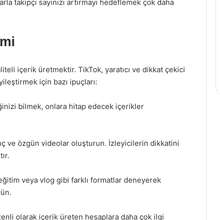
arla takipçi sayınızı artırmayı hedeflemek çok daha
imi
iteli içerik üretmektir. TikTok, yaratıcı ve dikkat çekici
iyileştirmek için bazı ipuçları:
nizi bilmek, onlara hitap edecek içerikler
nç ve özgün videolar oluşturun. İzleyicilerin dikkatini
ır.
ğitim veya vlog gibi farklı formatlar deneyerek
rün.
zenli olarak içerik üreten hesaplara daha çok ilgi