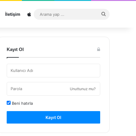
Sitemap
Arama
İletişim
yap
...
Kayıt Ol
Unuttunuz mu?
Beni hatırla
Kayıt Ol