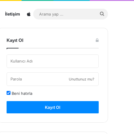
Sitemap
Arama
İletişim
yap
...
Kayıt Ol
Unuttunuz mu?
Beni hatırla
Kayıt Ol