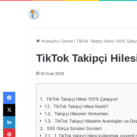
Anasayfa
/
Genel
/
TikTok Takipçi Hilesi 100% Çalışı
TikTok Takipçi Hiles
18 Ocak 2026
Facebook
TikTok Takipçi Hilesi 100% Çalışıyor!
X
TikTok Takipçi Hilesi Nedir?
Takipçi Hilesinin Yöntemleri
LinkedIn
TikTok Takipçi Hilesinin Avantajları ve De
Pinterest
SSS (Sıkça Sorulan Sorular)
1. TikTok takipçi hilesi kullanmak güvenli 