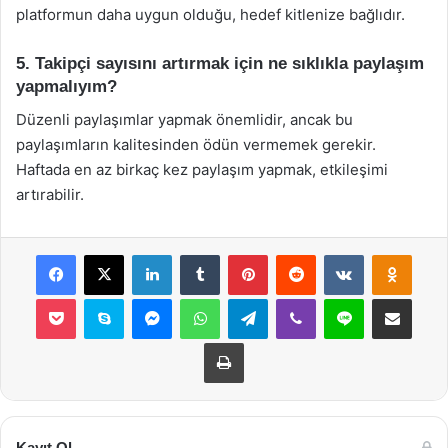
platformun daha uygun olduğu, hedef kitlenize bağlıdır.
5. Takipçi sayısını artırmak için ne sıklıkla paylaşım
yapmalıyım?
Düzenli paylaşımlar yapmak önemlidir, ancak bu
paylaşımların kalitesinden ödün vermemek gerekir.
Haftada en az birkaç kez paylaşım yapmak, etkileşimi
artırabilir.
Facebook
X
LinkedIn
Tumblr
Pinterest
Reddit
VKontakte
Odnok
Pocket
Skype
Messenger
WhatsApp
Telegram
Viber
Line
E-Posta ile payla
Yazdır
Kayıt Ol