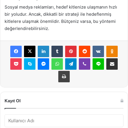
Sosyal medya reklamları, hedef kitlenize ulaşmanın hızlı
bir yoludur. Ancak, dikkatli bir strateji ile hedeflenmiş
kitlelere ulaşmak önemlidir. Bütçeniz varsa, bu yöntemi
değerlendirebilirsiniz.
Facebook
X
LinkedIn
Tumblr
Pinterest
Reddit
VKontakte
Odnok
Pocket
Skype
Messenger
WhatsApp
Telegram
Viber
Line
E-Posta ile payla
Yazdır
Kayıt Ol