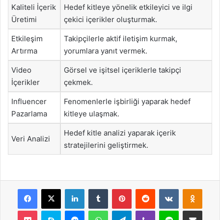
Kaliteli İçerik
Hedef kitleye yönelik etkileyici ve ilgi
Üretimi
çekici içerikler oluşturmak.
Etkileşim
Takipçilerle aktif iletişim kurmak,
Artırma
yorumlara yanıt vermek.
Video
Görsel ve işitsel içeriklerle takipçi
İçerikler
çekmek.
Influencer
Fenomenlerle işbirliği yaparak hedef
Pazarlama
kitleye ulaşmak.
Hedef kitle analizi yaparak içerik
Veri Analizi
stratejilerini geliştirmek.
Facebook
X
LinkedIn
Tumblr
Pinterest
Reddit
VKontakte
Odnok
Pocket
Skype
Messenger
WhatsApp
Telegram
Viber
Line
E-Posta ile payla