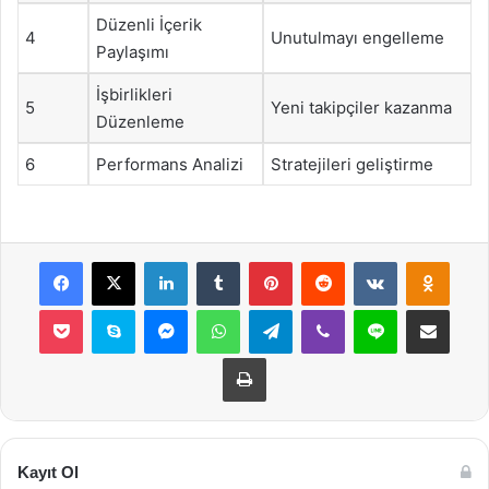
Düzenli İçerik
4
Unutulmayı engelleme
Paylaşımı
İşbirlikleri
5
Yeni takipçiler kazanma
Düzenleme
6
Performans Analizi
Stratejileri geliştirme
Facebook
X
LinkedIn
Tumblr
Pinterest
Reddit
VKontakte
Odnok
Pocket
Skype
Messenger
WhatsApp
Telegram
Viber
Line
E-Posta ile payla
Yazdır
Kayıt Ol