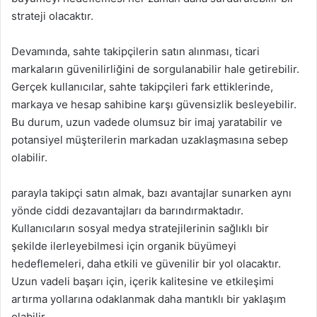
strateji olacaktır.
Devamında, sahte takipçilerin satın alınması, ticari
markaların güvenilirliğini de sorgulanabilir hale getirebilir.
Gerçek kullanıcılar, sahte takipçileri fark ettiklerinde,
markaya ve hesap sahibine karşı güvensizlik besleyebilir.
Bu durum, uzun vadede olumsuz bir imaj yaratabilir ve
potansiyel müşterilerin markadan uzaklaşmasına sebep
olabilir.
parayla takipçi satın almak, bazı avantajlar sunarken aynı
yönde ciddi dezavantajları da barındırmaktadır.
Kullanıcıların sosyal medya stratejilerinin sağlıklı bir
şekilde ilerleyebilmesi için organik büyümeyi
hedeflemeleri, daha etkili ve güvenilir bir yol olacaktır.
Uzun vadeli başarı için, içerik kalitesine ve etkileşimi
artırma yollarına odaklanmak daha mantıklı bir yaklaşım
olabilir.