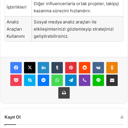
Diğer influencerlarla ortak projeler, takipçi
İşbirlikleri
kazanma sürecini hızlandırır.
Analiz
Sosyal medya analiz araçları ile
Araçları
etkileşimlerinizi gözlemleyip stratejinizi
Kullanımı
geliştirebilirsiniz.
Facebook
X
LinkedIn
Tumblr
Pinterest
Reddit
VKontakte
Odnok
Pocket
Skype
Messenger
WhatsApp
Telegram
Viber
Line
E-Posta ile payla
Yazdır
Kayıt Ol