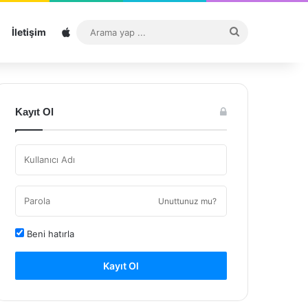
Sitemap
Arama
İletişim
yap
...
Kayıt Ol
Unuttunuz mu?
Beni hatırla
Kayıt Ol