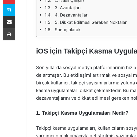
2. Nasıl Çalışır?
Skype
3. Avantajları
4. Dezavantajları
E-Posta ile paylaş
5. Dikkat Edilmesi Gereken Noktalar
Yazdır
Sonuç olarak
iOS İçin Takipçi Kasma Uygula
Son yıllarda sosyal medya platformlarının hızla 
de artmıştır. Bu etkileşimi artırmak ve sosya
birçok kullanıcı, takipçi sayısını artırma yoluna
kasma uygulamaları dikkat çekmektedir. Bu makal
dezavantajlarını ve dikkat edilmesi gereken nok
1. Takipçi Kasma Uygulamaları Nedir?
Takipçi kasma uygulamaları, kullanıcıların sosya
yardımcı olmak amacıyla geliştirilmiş yazılımlar