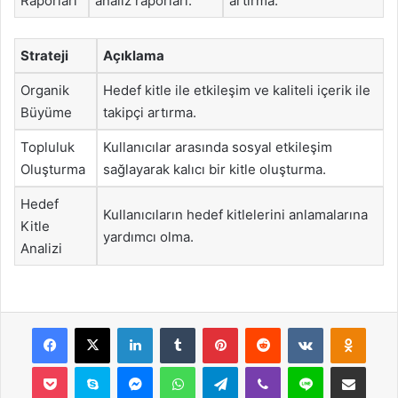
Raporları
analiz raporları.
artırma.
Strateji
Açıklama
Organik
Hedef kitle ile etkileşim ve kaliteli içerik ile
Büyüme
takipçi artırma.
Topluluk
Kullanıcılar arasında sosyal etkileşim
Oluşturma
sağlayarak kalıcı bir kitle oluşturma.
Hedef
Kullanıcıların hedef kitlelerini anlamalarına
Kitle
yardımcı olma.
Analizi
Facebook
X
LinkedIn
Tumblr
Pinterest
Reddit
VKontakte
Odnok
Pocket
Skype
Messenger
WhatsApp
Telegram
Viber
Line
E-Posta ile payla