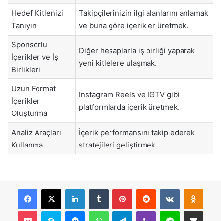
Hedef Kitlenizi
Takipçilerinizin ilgi alanlarını anlamak
Tanıyın
ve buna göre içerikler üretmek.
Sponsorlu
Diğer hesaplarla iş birliği yaparak
İçerikler ve İş
yeni kitlelere ulaşmak.
Birlikleri
Uzun Format
Instagram Reels ve IGTV gibi
İçerikler
platformlarda içerik üretmek.
Oluşturma
Analiz Araçları
İçerik performansını takip ederek
Kullanma
stratejileri geliştirmek.
Facebook
X
LinkedIn
Tumblr
Pinterest
Reddit
VKontakte
Odnok
Pocket
Skype
Messenger
WhatsApp
Telegram
Viber
Line
E-Posta ile payla