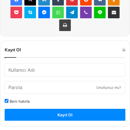
Pocket
Skype
Messenger
WhatsApp
Telegram
Viber
Line
E-Posta ile payla
Yazdır
Kayıt Ol
Unuttunuz mu?
Beni hatırla
Kayıt Ol