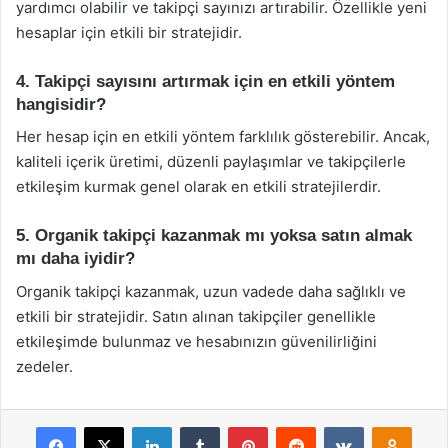
yardımcı olabilir ve takipçi sayınızı artırabilir. Özellikle yeni
hesaplar için etkili bir stratejidir.
4. Takipçi sayısını artırmak için en etkili yöntem
hangisidir?
Her hesap için en etkili yöntem farklılık gösterebilir. Ancak,
kaliteli içerik üretimi, düzenli paylaşımlar ve takipçilerle
etkileşim kurmak genel olarak en etkili stratejilerdir.
5. Organik takipçi kazanmak mı yoksa satın almak
mı daha iyidir?
Organik takipçi kazanmak, uzun vadede daha sağlıklı ve
etkili bir stratejidir. Satın alınan takipçiler genellikle
etkileşimde bulunmaz ve hesabınızın güvenilirliğini
zedeler.
Facebook
X
LinkedIn
Tumblr
Pinterest
Reddit
VKontakte
Odnok