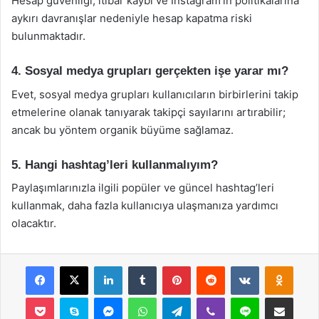
Hesap güvenliği, itibar kaybı ve Instagram’ın politikalarına
aykırı davranışlar nedeniyle hesap kapatma riski
bulunmaktadır.
4. Sosyal medya grupları gerçekten işe yarar mı?
Evet, sosyal medya grupları kullanıcıların birbirlerini takip
etmelerine olanak tanıyarak takipçi sayılarını artırabilir;
ancak bu yöntem organik büyüme sağlamaz.
5. Hangi hashtag’leri kullanmalıyım?
Paylaşımlarınızla ilgili popüler ve güncel hashtag’leri
kullanmak, daha fazla kullanıcıya ulaşmanıza yardımcı
olacaktır.
Facebook
X
LinkedIn
Tumblr
Pinterest
Reddit
VKontakte
Odnok
Pocket
Skype
Messenger
WhatsApp
Telegram
Viber
Line
E-Posta ile payla