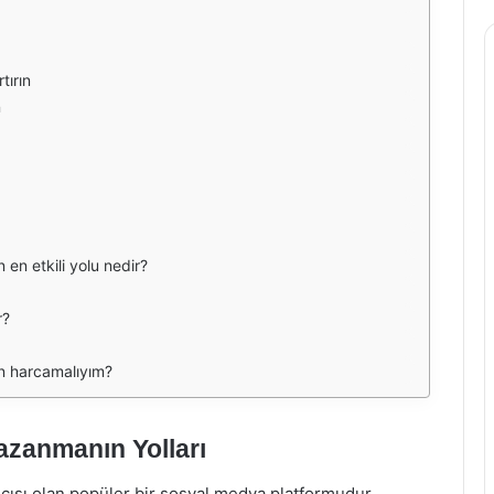
tırın
n
en etkili yolu nedir?
r?
n harcamalıyım?
azanmanın Yolları
cısı olan popüler bir sosyal medya platformudur.