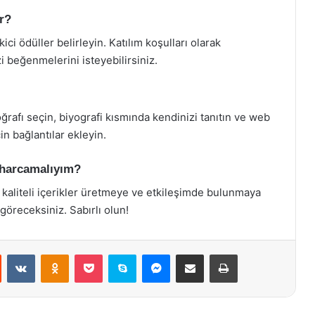
ir?
ici ödüller belirleyin. Katılım koşulları olarak
zi beğenmelerini isteyebilirsiniz.
toğrafı seçin, biyografi kısmında kendinizi tanıtın ve web
n bağlantılar ekleyin.
 harcamalıyım?
 kaliteli içerikler üretmeye ve etkileşimde bulunmaya
 göreceksiniz. Sabırlı olun!
st
Reddit
VKontakte
Odnoklassniki
Pocket
Skype
Messenger
E-Posta ile paylaş
Yazdır