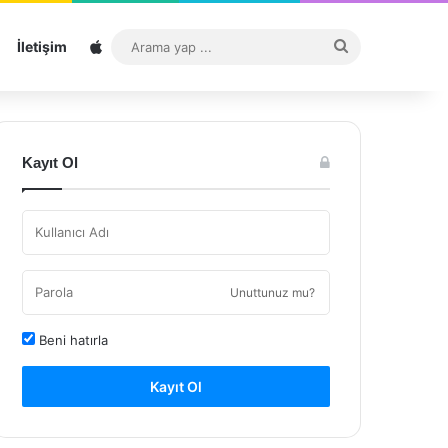
Sitemap
Arama
İletişim
yap
...
Kayıt Ol
Unuttunuz mu?
Beni hatırla
Kayıt Ol