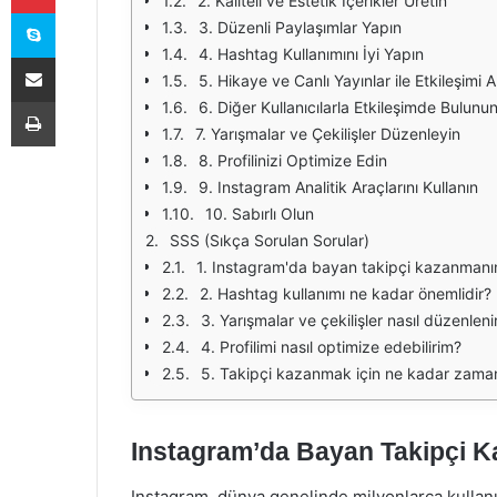
2. Kaliteli ve Estetik İçerikler Üretin
Skype
3. Düzenli Paylaşımlar Yapın
4. Hashtag Kullanımını İyi Yapın
E-Posta ile paylaş
5. Hikaye ve Canlı Yayınlar ile Etkileşimi Ar
Yazdır
6. Diğer Kullanıcılarla Etkileşimde Bulunu
7. Yarışmalar ve Çekilişler Düzenleyin
8. Profilinizi Optimize Edin
9. Instagram Analitik Araçlarını Kullanın
10. Sabırlı Olun
SSS (Sıkça Sorulan Sorular)
1. Instagram'da bayan takipçi kazanmanın 
2. Hashtag kullanımı ne kadar önemlidir?
3. Yarışmalar ve çekilişler nasıl düzenleni
4. Profilimi nasıl optimize edebilirim?
5. Takipçi kazanmak için ne kadar zama
Instagram’da Bayan Takipçi K
Instagram, dünya genelinde milyonlarca kullanı