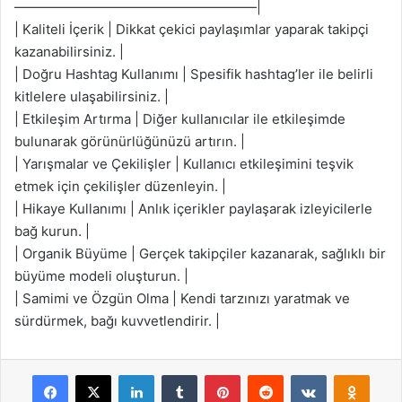
——————————————————|
| Kaliteli İçerik | Dikkat çekici paylaşımlar yaparak takipçi
kazanabilirsiniz. |
| Doğru Hashtag Kullanımı | Spesifik hashtag’ler ile belirli
kitlelere ulaşabilirsiniz. |
| Etkileşim Artırma | Diğer kullanıcılar ile etkileşimde
bulunarak görünürlüğünüzü artırın. |
| Yarışmalar ve Çekilişler | Kullanıcı etkileşimini teşvik
etmek için çekilişler düzenleyin. |
| Hikaye Kullanımı | Anlık içerikler paylaşarak izleyicilerle
bağ kurun. |
| Organik Büyüme | Gerçek takipçiler kazanarak, sağlıklı bir
büyüme modeli oluşturun. |
| Samimi ve Özgün Olma | Kendi tarzınızı yaratmak ve
sürdürmek, bağı kuvvetlendirir. |
Facebook
X
LinkedIn
Tumblr
Pinterest
Reddit
VKontakte
Odnok