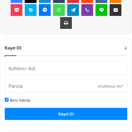
Pocket
Skype
Messenger
WhatsApp
Telegram
Viber
Line
E-Posta ile payla
Yazdır
Kayıt Ol
Unuttunuz mu?
Beni hatırla
Kayıt Ol