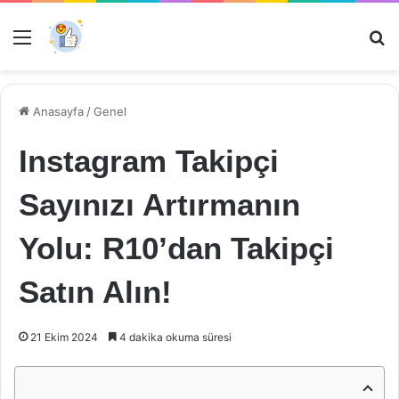
Menü
Ar
Anasayfa
/
Genel
Instagram Takipçi
Sayınızı Artırmanın
Yolu: R10’dan Takipçi
Satın Alın!
21 Ekim 2024
4 dakika okuma süresi