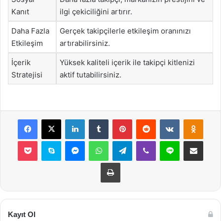
Kanıt
ilgi çekiciliğini artırır.
Daha Fazla
Gerçek takipçilerle etkileşim oranınızı
Etkileşim
artırabilirsiniz.
İçerik
Yüksek kaliteli içerik ile takipçi kitlenizi
Stratejisi
aktif tutabilirsiniz.
Facebook
X
LinkedIn
Tumblr
Pinterest
Reddit
VKontakte
Odnok
Pocket
Skype
Messenger
WhatsApp
Telegram
Viber
Line
E-Posta ile payla
Yazdır
Kayıt Ol