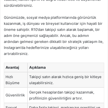
sürdürebilirsiniz.
Günümüzde, sosyal medya platformlarında görünürlük
kazanmak, iş dünyası ve bireysel kullanıcılar için hayati bir
öneme sahiptir. R10’dan takipçi satın alarak başlamak, bir
adım öne geçmenizi sağlayabilir. Ancak, bu adımın
ardından gelmesi gereken dikkatli bir stratejik yaklaşım ile,
Instagram’da hedeflerinize ulaşabileceğiniz yolları
artırabilirsiniz.
Avantaj
Açıklama
Hızlı
Takipçi satın alarak hızlıca geniş bir kitleye
Büyüme
ulaşabilirsiniz.
Gerçek hesaplardan takipçi kazanmak,
Güvenilirlik
profilinizin güvenilirliğini artırır.
Sosyal
Daha fazla takipçi, markanızın prestijini ve