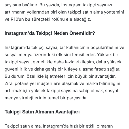
sayısına bağlıdır. Bu yazıda, Instagram takipçi sayınızı
artırmanın yollarından biri olan takipçi satın alma yöntemini
ve R10’un bu süreçteki rolünü ele alacağız.
Instagram’da Takipçi Neden Önemlidir?
Instagram’da takipçi sayısı, bir kullanıcının popülaritesini ve
sosyal medya üzerindeki etkisini temsil eder. Yüksek bir
takipçi sayısı, genellikle daha fazla etkileşim, daha yüksek
güvenilirlik ve daha geniş bir kitleye ulaşma fırsatı sağlar.
Bu durum, özellikle işletmeler için büyük bir avantajdır.
Zira, potansiyel müşterilere ulaşmak ve marka bilinirliğini
artırmak için yüksek takipçi sayısına sahip olmak, sosyal
medya stratejilerinin temel bir parçasıdır.
Takipçi Satın Almanın Avantajları
Takipçi satın alma, Instagram’da hızlı bir etkili olmanın